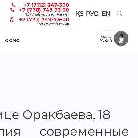
+7 (7112) 247-300
+7 (778) 749 73 00
По WhatsApp звонков нет
+7 (771) 749-73-00
Только сообщения
Радио
ОСМС
"ОКей"
це Оракбаева, 18
опия — современные