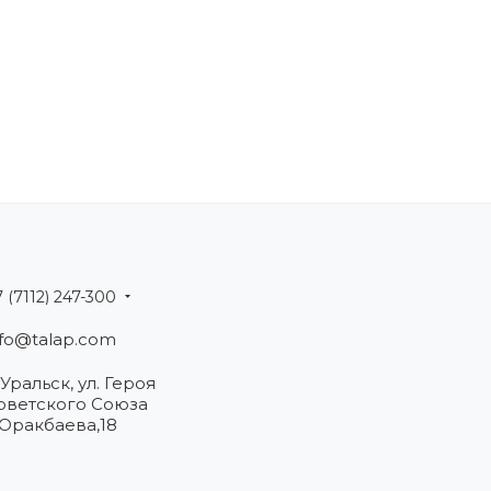
 (7112) 247-300
nfo@talap.com
 Уральск, ул. Героя
оветского Союза
.Оракбаева,18