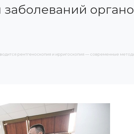
и заболеваний орган
роводится рентгеноскопия и ирригоскопия — современные мето