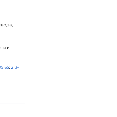
вода,
ти и
05 65
;
213-