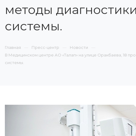
методы диагностик
системы.
Главная
Пресс-центр
Новости
В Медицинском центре АО «Талап» на улице Оракбаева, 18 п
системы.