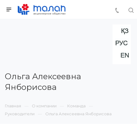
Ольга Алексеевна
Янборисова
Главная
О компании
Команда
Руководители
Ольга Алексеевна Янборисова