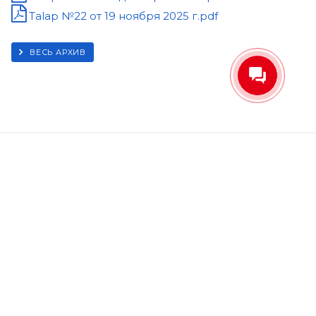
Talap №22 от 19 ноября 2025 г.pdf
ВЕСЬ АРХИВ
ПОДПИСКА НА РАССЫЛКУ
+7 (7112) 247-300
info@talap.com
г. Уральск, ул. Героя Советского Союза
Е.Оракбаева,18